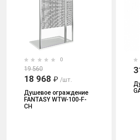
0
3
19 560
18 968
₽
/шт.
Д
G
Душевое ограждение
FANTASY WTW-100-F-
CH