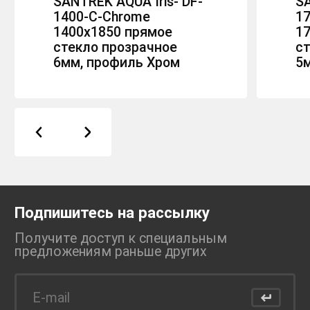
SANTREK AQUA Iris- DF-
S
1400-C-Chrome
17
1400х1850 прямое
1
стекло прозрачное
с
6мм, профиль Хром
5
Подпишитесь на рассылку
Получите доступ к специальным
предложениям раньше
других