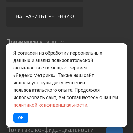
НАПРАВИТЬ ПРЕТЕНЗИЮ
Принимаем к оплате
Я согласен на обработку персональных
данных и анализ пользовательской
активности с помощью сервиса
«Яндекс.Метрика». Также наш сайт
использует куки для улучшения
пользовательского опыта. Продолжая
+7 8332
205-805
ВВЕРХ
использовать сайт, вы соглашаетесь с нашей
политикой конфиденциальности
.
© Все права защищены
ИП Баранов А.С. 2026
OK
Политика конфиденциальности