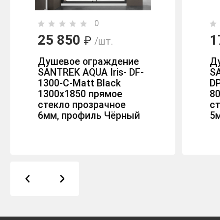
0
25 850
1
₽
/шт.
Душевое ограждение
Д
SANTREK AQUA Iris- DF-
S
1300-C-Matt Black
DP
1300х1850 прямое
80
стекло прозрачное
с
6мм, профиль Чёрный
5