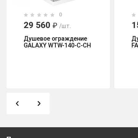
0
29 560
1
₽
/шт.
Душевое ограждение
Д
GALAXY WTW-140-C-CH
F