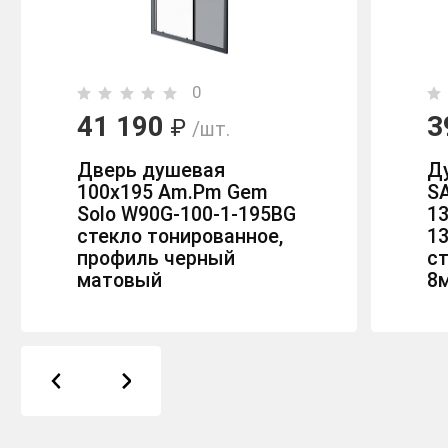
0
41 190
3
₽
/шт.
Дверь душевая
Д
100х195 Am.Pm Gem
S
Solo W90G-100-1-195BG
1
стекло тонированное,
1
профиль черный
с
матовый
8