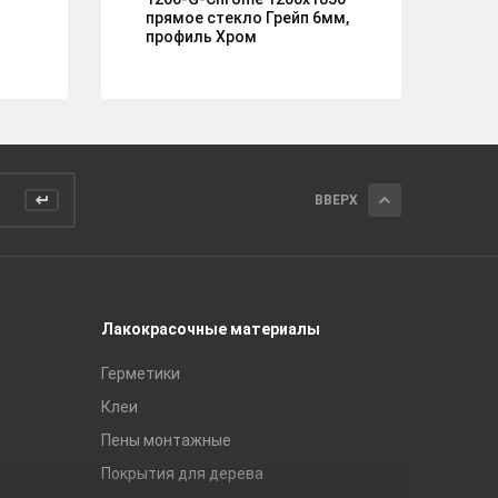
прямое стекло Грейп 6мм,
профиль Хром
ВВЕРХ
Лакокрасочные материалы
Керамич
Герметики
Royce
Клеи
Global Ti
Пены монтажные
Gracia C
Покрытия для дерева
Unitile