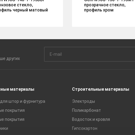
онзовое стекло,
прозрачное стекло,
офиль черный матовый
профиль хром
ьше
других
чные материалы
Строительные материалы
для штор и фурнитура
Электроды
ые покрытия
Поликарбонат
ые покрытия
Водосток и кровля
ники
Гипсокартон