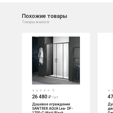
Похожие товары
Товары аналоги
0
26 480
47
₽
/шт.
Душевое ограждение
Ду
SANTREK AQUA Lea- DF-
дв
1700-C-Matt Black
Ge