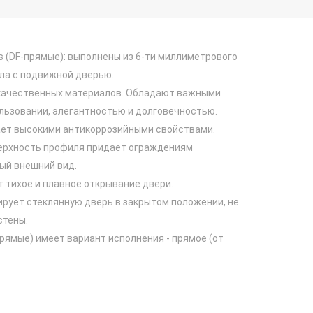
s (DF-прямые): выполнены из 6-ти миллиметрового
кла с подвижной дверью.
качественных материалов. Обладают важными
льзовании, элегантностью и долговечностью.
ет высокими антикоррозийными свойствами.
ерхность профиля придает ограждениям
ый внешний вид.
 тихое и плавное открывание двери.
рует стеклянную дверь в закрытом положении, не
стены.
прямые) имеет вариант исполнения - прямое (от