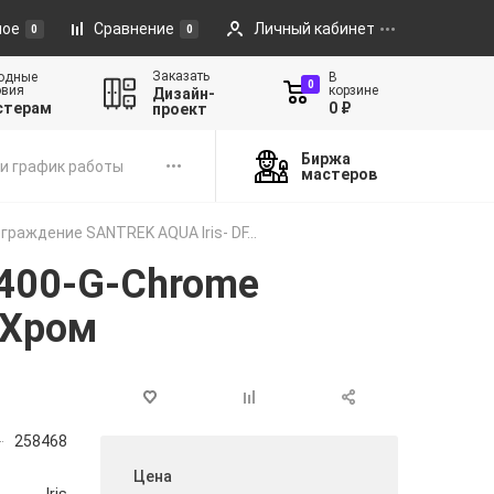
ное
Сравнение
Личный кабинет
0
0
Заказать
одные
В
0
овия
корзине
Дизайн-
стерам
0 ₽
проект
Биржа
и график работы
мастеров
раждение SANTREK AQUA Iris- DF...
1400-G-Chrome
 Хром
258468
Цена