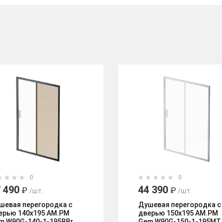
0
0
 490
44 390
₽
₽
/шт.
/шт.
шевая перегородка с
Душевая перегородка с
ерью 140x195 AM.PM
дверью 150x195 AM.PM
m W90G-140-1-195BBr
Gem W90G-150-1-195MT