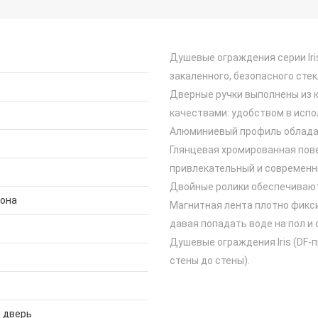
Душевые ограждения серии Iri
закаленного, безопасного сте
Дверные ручки выполнены из 
качествами: удобством в испо
Алюминиевый профиль облада
Глянцевая хромированная пов
привлекательный и современн
Двойные ролики обеспечивают
дона
Магнитная лента плотно фикси
давая попадать воде на пол и 
Душевые ограждения Iris (DF-
стены до стены).
 дверь