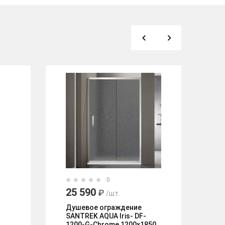
0
25 590
1
₽
/шт.
Душевое ограждение
Ду
SANTREK AQUA Iris- DF-
MO
1200-G-Chrome 1200х1850