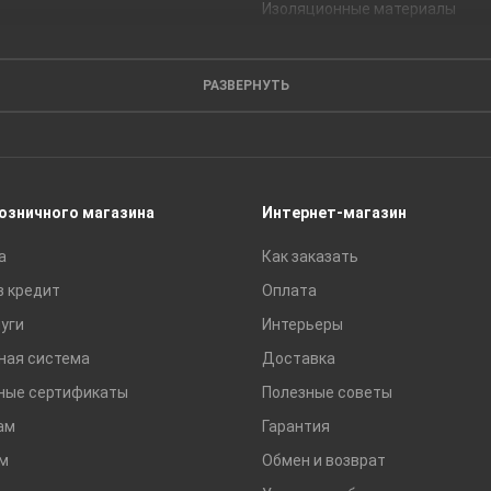
Изоляционные материалы
Кирпич
Листовые материалы
РАЗВЕРНУТЬ
Пиломатериалы
Сайдинг
Строительные блоки
Сухие смеси
розничного магазина
Интернет-магазин
Сетки строительные
а
Как заказать
Тротуарная плитка и бордюры
в кредит
Оплата
уги
Интерьеры
ная система
Доставка
ные сертификаты
Полезные советы
ам
Гарантия
м
Обмен и возврат