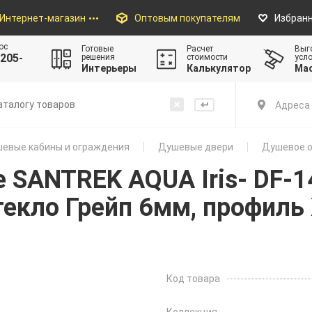
Интернет-магазин
Оптовым покупателям
Избран
ос
Готовые
Расчет
Выг
205-
решения
стоимости
усл
Интерьеры
Калькулятор
Ма
Адреса 
евые кабины и ограждения
Душевые двери
Душевое ог
 SANTREK AQUA Iris- DF-
текло Грейп 6мм, профиль
Код товара