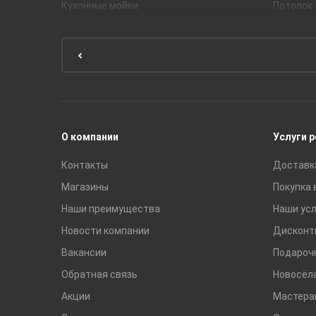
Кухонные мойки
Потолок
Мебель для ванной комнаты
Мебель для кухни
Унитазы и инсталляции
Раковины
Смесители
О компании
Услуги 
Контакты
Доставк
Магазины
Покупка 
Наши преимущества
Наши усл
Новости компании
Дисконт
Вакансии
Подароч
Обратная связь
Новосёл
Акции
Мастера