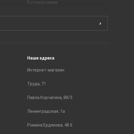
Бытовая химия
Керамич
Краски
ЛБ Кера
Эмали
Тянь-Ш
Подготовка поверхности
Принадл
Строите
Наши адреса
Интернет-магазин
Труда, 71
Павла Корчагина, 88/3
Ленинградская, 1а
Романа Ердякова, 48 б