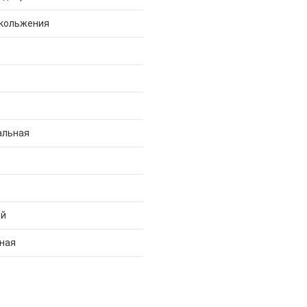
скольжения
альная
ий
ная