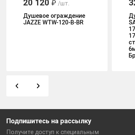
20 120
3
₽
/шт.
Душевое ограждение
Д
JAZZE WTW-120-B-BR
SA
17
1
с
6
Б
Подпишитесь на рассылку
Получите доступ к специальным