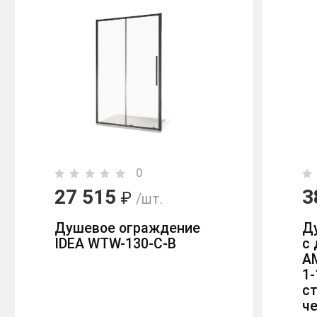
0
27 515
3
₽
/шт.
Душевое ограждение
Д
IDEA WTW-130-C-B
с
A
1-
ст
ч