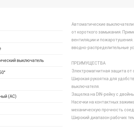
Автоматические выключатели 
от короткого замыкания. Прим
вентиляции и пожаротушения.
вводно-распределительные ус
е
ический выключатель
ПРЕИМУЩЕСТВА
Электромагнитная защита от 
50°
Широкая рукоятка для удобст
выключателя.
Защелка на DIN-рейку с двой
ный (AC)
Насечки на контактных зажим
механическую прочность соед
Широкий диапазон рабочих тем