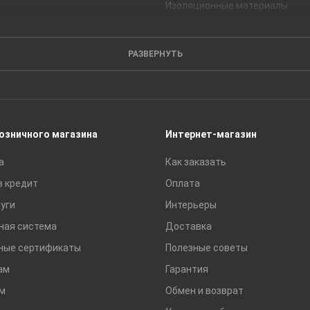
Изоляционные материалы
Кирпич
Листовые материалы
РАЗВЕРНУТЬ
Пиломатериалы
Сайдинг
Строительные блоки
Сухие смеси
розничного магазина
Интернет-магазин
Сетки строительные
а
Как заказать
Тротуарная плитка и бордюры
в кредит
Оплата
уги
Интерьеры
ная система
Доставка
ные сертификаты
Полезные советы
ам
Гарантия
м
Обмен и возврат