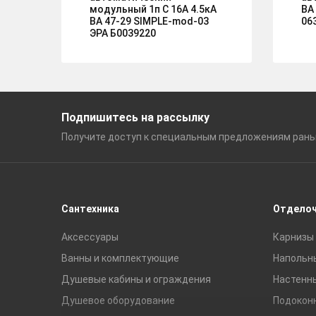
модульный 1п C 16А 4.5кА
ВА
ВА 47-29 SIMPLE-mod-03
06
ЭРА Б0039220
Подпишитесь на рассылку
Получите доступ к специальным
предложениям ран
Сантехника
Отдело
Аксессуары
Карнизы 
Ванны и комплектующие
Напольн
Душевые кабины и ограждения
Настенн
Душевое оборудование
Подокон