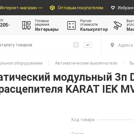
Интернет-магазин
Оптовым покупателям
Избран
ос
Готовые
Расчет
Выг
205-
решения
стоимости
усл
Интерьеры
Калькулятор
Ма
Адреса 
льное оборудование
Автоматические выключатели
Вы
тический модульный 3п D
 расцепителя KARAT IEK M
Код товара