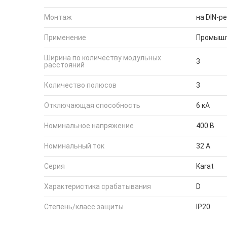
Монтаж
на DIN-р
Применение
Промышл
Ширина по количеству модульных
3
расстояний
Количество полюсов
3
Отключающая способность
6 кА
Номинальное напряжение
400 В
Номинальный ток
32 А
Серия
Karat
Характеристика срабатывания
D
Степень/класс защиты
IP20