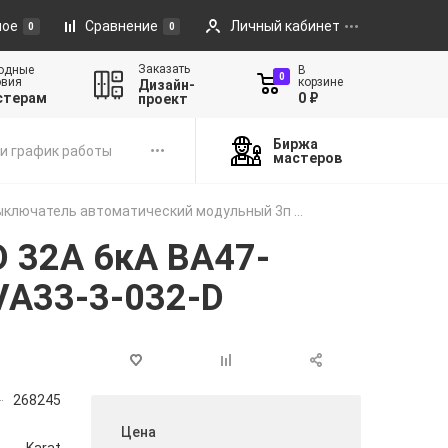
ное
Сравнение
Личный кабинет
0
0
Заказать
одные
В
0
овия
корзине
Дизайн-
стерам
0 ₽
проект
Биржа
и график работы
мастеров
ключатель автоматический модульный 3п ...
 32А 6кА ВА47-
VA33-3-032-D
268245
Цена