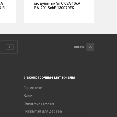
кА
модульный 3п C 63А 10кА
мо
5-B
ВА-201 SchE 13007DEK
ВА
mc
ВВЕРХ
Лакокрасочные материалы
Керамич
Герметики
Royce
Клеи
Global Ti
Пены монтажные
Gracia C
Покрытия для дерева
Unitile