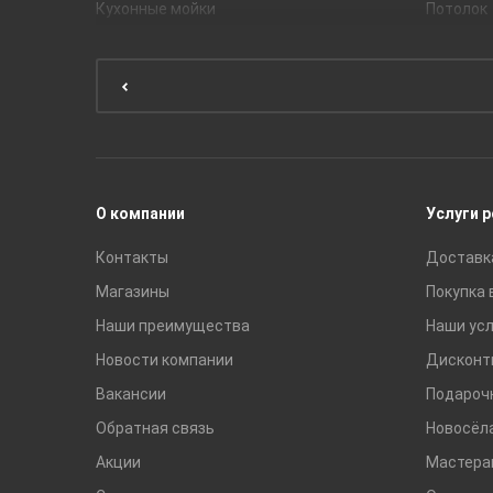
Кухонные мойки
Потолок
Мебель для ванной комнаты
Мебель для кухни
Унитазы и инсталляции
Раковины
Смесители
О компании
Услуги 
Контакты
Доставк
Магазины
Покупка 
Наши преимущества
Наши усл
Новости компании
Дисконт
Вакансии
Подароч
Обратная связь
Новосёл
Акции
Мастера