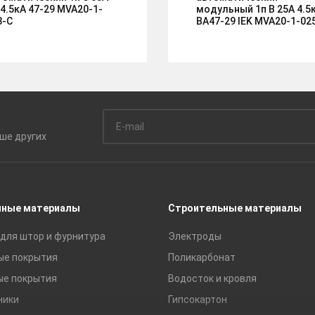
 4.5кА 47-29 MVA20-1-
модульный 1п B 25А 4.5
3-C
ВА47-29 IEK MVA20-1-02
ьше
других
чные материалы
Строительные материалы
для штор и фурнитура
Электроды
ые покрытия
Поликарбонат
ые покрытия
Водосток и кровля
ники
Гипсокартон