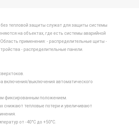
без тепловой защиты служат для защиты системы
еняются на объектах, где есть системы аварийной
 Область применения: - распределительные щиты -
тройства - распределительные панели.
сверхтоков.
ва включения/выключения автоматического
ным фиксированным положением.
ах снижают тепловые потери и увеличивают
инения.
ператур от -40°С до +50°С.