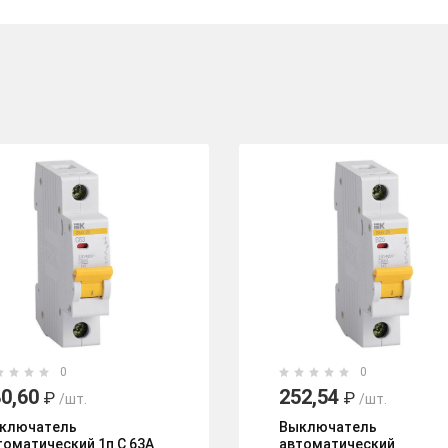
0
0
0,60
252,54
₽
₽
/шт.
/шт.
ключатель
Выключатель
томатический 1п С 63А
автоматический