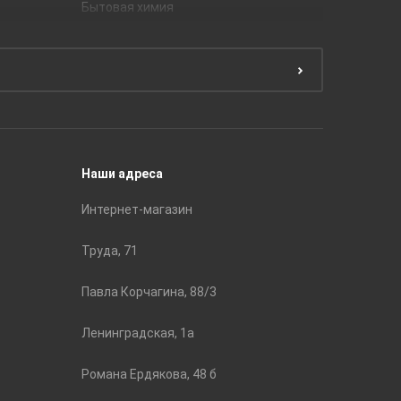
Бытовая химия
Керамич
Краски
ЛБ Кера
Эмали
Тянь-Ш
Подготовка поверхности
Принадл
Строите
Наши адреса
Интернет-магазин
Труда, 71
Павла Корчагина, 88/3
Ленинградская, 1а
Романа Ердякова, 48 б