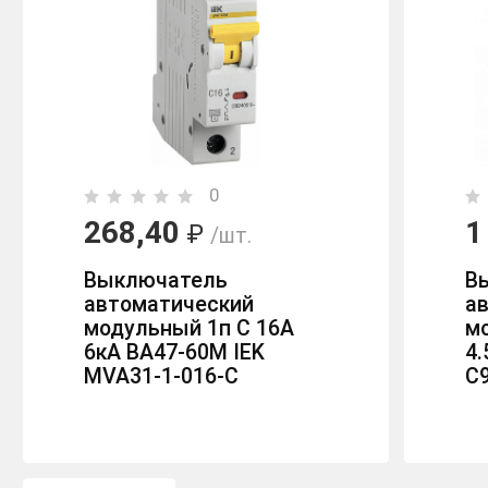
0
268,40
1
₽
/шт.
Выключатель
В
автоматический
а
модульный 1п C 16А
м
6кА ВА47-60M IEK
4.
MVA31-1-016-C
C