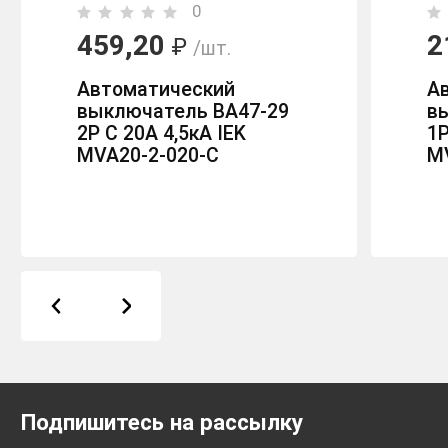
0
459,20
2
₽
/шт.
Автоматический
А
выключатель ВА47-29
в
2P C 20А 4,5кА IEK
1P
MVA20-2-020-C
M
Подпишитесь на рассылку