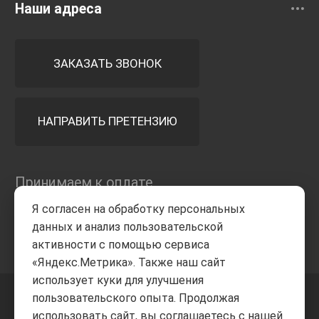
Наши адреса
ЗАКАЗАТЬ ЗВОНОК
НАПРАВИТЬ ПРЕТЕНЗИЮ
Принимаем к оплате
Я согласен на обработку персональных
данных и анализ пользовательской
активности с помощью сервиса
«Яндекс.Метрика». Также наш сайт
использует куки для улучшения
пользовательского опыта. Продолжая
+7 8332
205-805
ВВЕРХ
использовать сайт, вы соглашаетесь с нашей