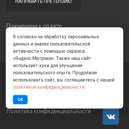
НАПРАВИТЬ ПРЕТЕНЗИЮ
Принимаем к оплате
Я согласен на обработку персональных
данных и анализ пользовательской
активности с помощью сервиса
«Яндекс.Метрика». Также наш сайт
использует куки для улучшения
пользовательского опыта. Продолжая
+7 8332
205-805
ВВЕРХ
использовать сайт, вы соглашаетесь с нашей
политикой конфиденциальности
.
© Все права защищены
ИП Баранов А.С. 2026
OK
Политика конфиденциальности