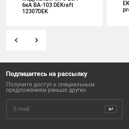
EK
6кА ВА-103 DEKraft
pr
12307DEK
Подпишитесь на рассылку
Получите доступ к специальным
предложениям раньше
других