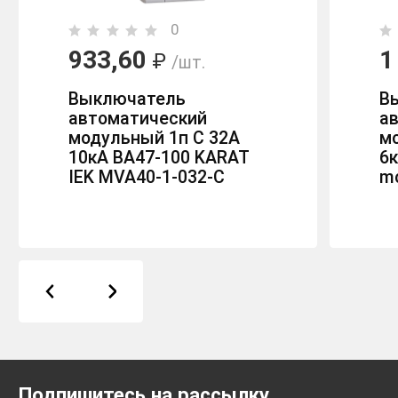
0
933,60
1
₽
/шт.
Выключатель
В
автоматический
а
модульный 1п C 32А
м
10кА ВА47-100 KARAT
6к
IEK MVA40-1-032-C
m
Подпишитесь на рассылку