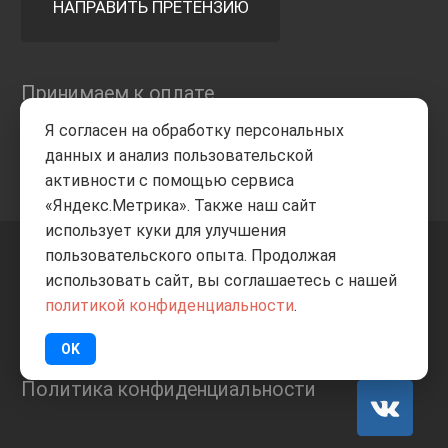
НАПРАВИТЬ ПРЕТЕНЗИЮ
Принимаем к оплате
Я согласен на обработку персональных
данных и анализ пользовательской
активности с помощью сервиса
«Яндекс.Метрика». Также наш сайт
использует куки для улучшения
пользовательского опыта. Продолжая
+7 8332
205-805
ВВЕРХ
использовать сайт, вы соглашаетесь с нашей
политикой конфиденциальности
.
© Все права защищены
ИП Баранов А.С. 2026
OK
Политика конфиденциальности