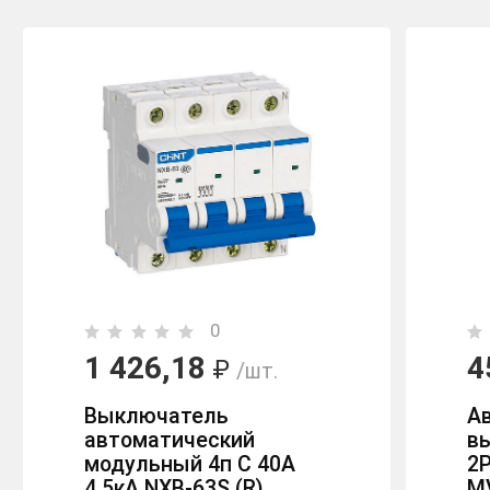
0
1 426,18
4
₽
/шт.
Выключатель
А
автоматический
в
модульный 4п C 40А
2P
4.5кА NXB-63S (R)
M