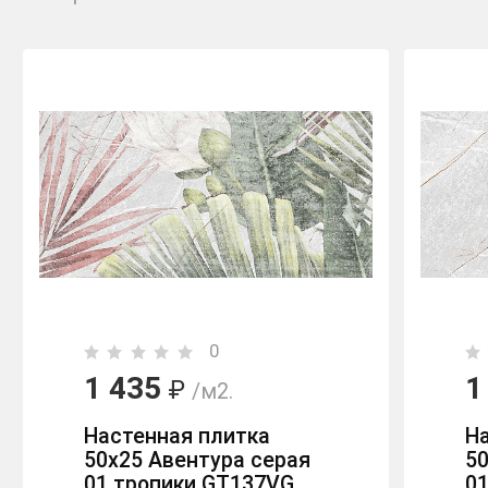
0
1 435
1
₽
/м2.
Настенная плитка
Н
50х25 Авентура серая
50
01 тропики GT137VG
0