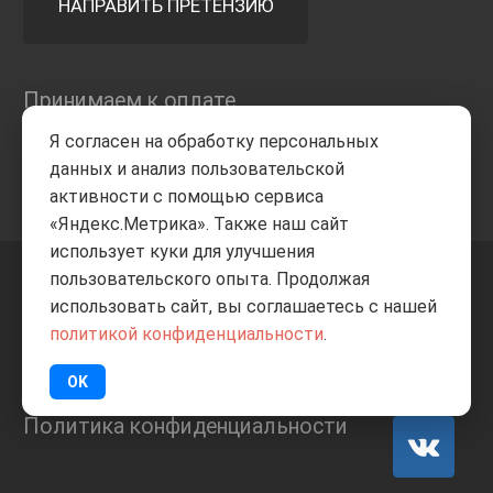
НАПРАВИТЬ ПРЕТЕНЗИЮ
Принимаем к оплате
Я согласен на обработку персональных
данных и анализ пользовательской
активности с помощью сервиса
«Яндекс.Метрика». Также наш сайт
использует куки для улучшения
пользовательского опыта. Продолжая
+7 8332
205-805
ВВЕРХ
использовать сайт, вы соглашаетесь с нашей
политикой конфиденциальности
.
© Все права защищены
ИП Баранов А.С. 2026
OK
Политика конфиденциальности