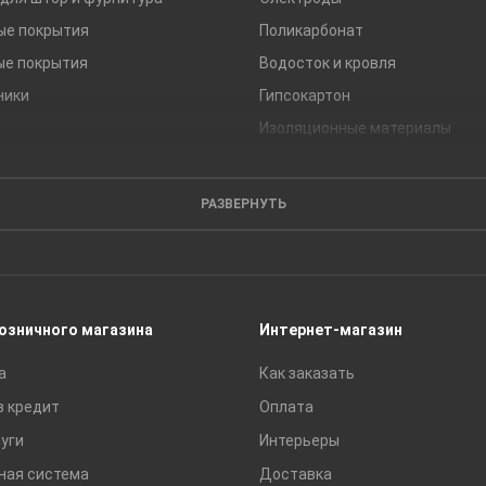
ые покрытия
Поликарбонат
ые покрытия
Водосток и кровля
ники
Гипсокартон
Изоляционные материалы
Кирпич
Листовые материалы
РАЗВЕРНУТЬ
Пиломатериалы
Сайдинг
Строительные блоки
Сухие смеси
розничного магазина
Интернет-магазин
Сетки строительные
а
Как заказать
Тротуарная плитка и бордюры
в кредит
Оплата
уги
Интерьеры
ная система
Доставка