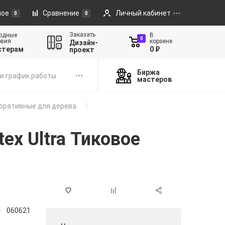
ное
Сравнение
Личный кабинет
0
0
Заказать
одные
В
0
овия
корзине
Дизайн-
стерам
0 ₽
проект
Биржа
и график работы
мастеров
оративные для дерева
ex Ultra Тиковое
060621