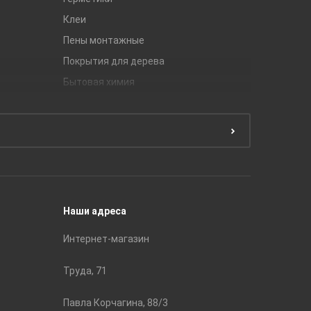
Клеи
Global Ti
Пены монтажные
Gracia C
Покрытия для дерева
Unitile
Бытовая химия
Керамич
Краски
ЛБ Кера
Эмали
Тянь-Ш
Подготовка поверхности
Принадл
Строите
Наши адреса
Интернет-магазин
Труда, 71
Павла Корчагина, 88/3