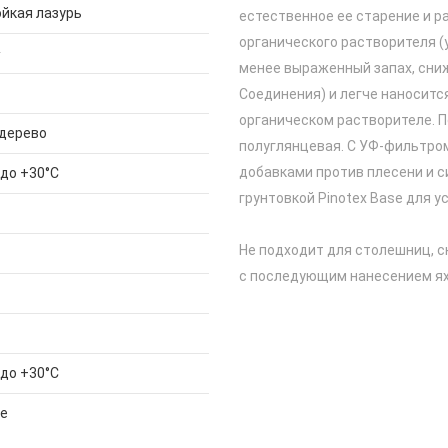
йкая лазурь
естественное ее старение и р
органического растворителя (
²
менее выраженный запах, сни
Соединения) и легче наносится
органическом растворителе. 
 дерево
полуглянцевая. С УФ-фильтро
добавками против плесени и с
 до +30°С
грунтовкой Pinotex Base для 
Не подходит для столешниц, с
с последующим нанесением яхт
 до +30°С
е