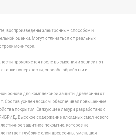
йте, воспроизведены электронным способом и
ельной оценки. Могут отличаться от реальных
строек монитора.
ности проявляется после высыхания и зависит от
готовки поверхности, способа обработки и
яной основе для комплексной защиты древесины от
ет. Состав усилен воском, обеспечивая повышенные
ойства покрытия. Связующее лазури разработано с
РИБРИД. Высокое содержание алкидных смол нового
эластичное защитное покрытие, которое не
ло питает глубокие слои древесины, уменьшая