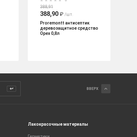
0
388,91
10
388,90
8
₽
/шт.
Proremontt антисептик
Пр
деревозащитное средство
Pi
Орех 0,8л
ал
ВВЕРХ
Лакокрасочные материалы
Керамич
Герметики
Royce