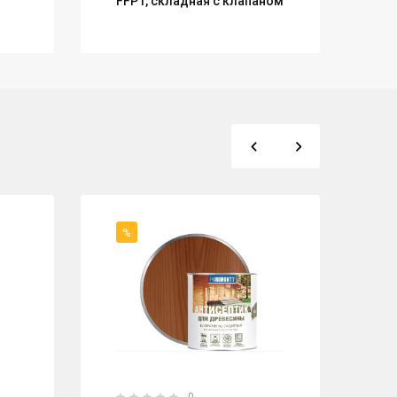
FFP1, складная с клапаном
%
%