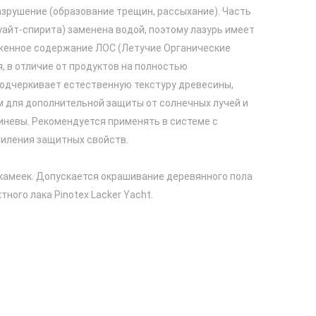
азрушение (образование трещин, рассыхание). Часть
уайт-спирита) заменена водой, поэтому лазурь имеет
женное содержание ЛОС (Летучие Органические
, в отличие от продуктов на полностью
Подчеркивает естественную текстуру древесины,
м для дополнительной защиты от солнечных лучей и
иневы. Рекомендуется применять в системе с
усиления защитных свойств.
камеек. Допускается окрашивание деревянного пола
ного лака Pinotex Lacker Yacht.