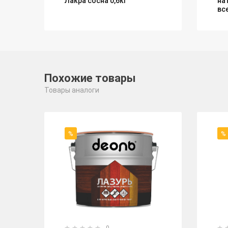
Лакра сосна 0,6кг
на
вс
Похожие товары
Товары аналоги
%
%