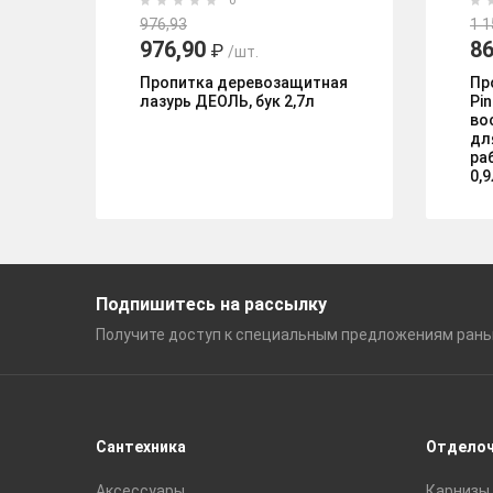
0
976,93
1 1
976,90
86
₽
/шт.
Пропитка деревозащитная
Пр
лазурь ДЕОЛЬ, бук 2,7л
Pin
во
дл
ра
0,9
Подпишитесь на рассылку
Получите доступ к специальным
предложениям ран
Сантехника
Отдело
Аксессуары
Карнизы 