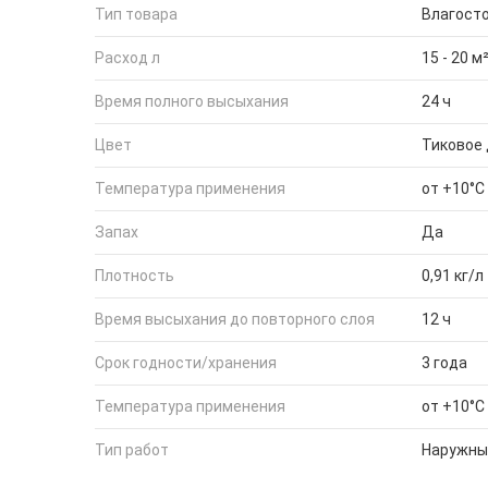
Тип товара
Влагосто
Расход л
15 - 20 м
Время полного высыхания
24 ч
Цвет
Тиковое
Температура применения
от +10°С
Запах
Да
Плотность
0,91 кг/л
Время высыхания до повторного слоя
12 ч
Срок годности/хранения
3 года
Температура применения
от +10°С
Тип работ
Наружны