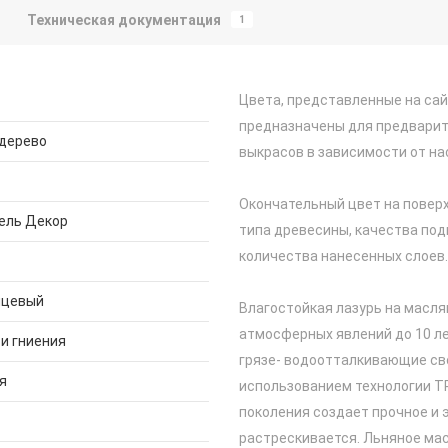
Техническая документация
1
Цвета, представленные на са
предназначены для предварит
 дерево
выкрасов в зависимости от на
Окончательный цвет на поверх
ель Декор
типа древесины, качества под
количества нанесенных слоев.
нцевый
Влагостойкая лазурь на масл
атмосферных явлений до 10 л
 и гниения
грязе- водоотталкивающие св
я
использованием технологии Т
поколения создает прочное и 
растрескивается. Льняное мас