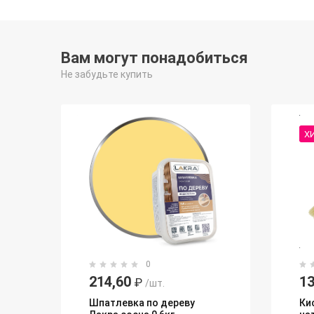
Вам могут понадобиться
Не забудьте купить
Х
0
214,60
13
₽
/шт.
Шпатлевка по дереву
Ки