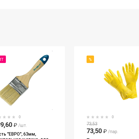
ИТ
%
0
0
9,60
73,53
₽
/шт.
73,50
₽
/пар.
сть "ЕВРО", 63мм,