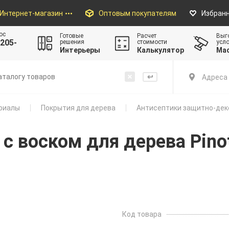
Интернет-магазин
Оптовым покупателям
Избран
ос
Готовые
Расчет
Выг
205-
решения
стоимости
усл
Интерьеры
Калькулятор
Ма
Адреса 
риалы
Покрытия для дерева
Антисептики защитно-дек
с воском для дерева Pinot
Код товара