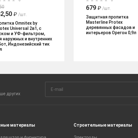
0
0
679
50
₽
/шт.
2,50
₽
/шт.
Защитная пропитка
Masterline Protex
опитка Omnitex by
деревянных фасадов и
otex Universal 2в1, с
интерьеров Орегон 0,9л
ском и УФ-фильтром,
я наружных и внутренних
бот, Индонезийский тик
л
ьше
других
чные материалы
Строительные материалы
для штор и фурнитура
Электроды