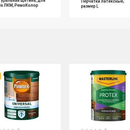
туральная щетина, для
Перчатки латексные,
ех ЛКМ, РемоКолор
размер L