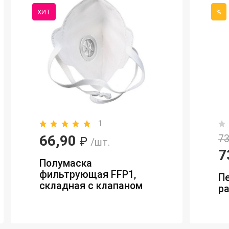
ХИТ
%
1
66,90
73
₽
/шт.
7
Полумаска
фильтрующая FFP1,
П
складная с клапаном
ра