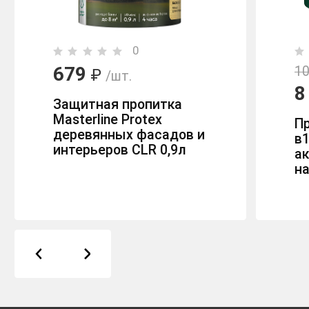
0
679
10
₽
/шт.
8
Защитная пропитка
Masterline Protex
П
деревянных фасадов и
в1
интерьеров CLR 0,9л
ак
на