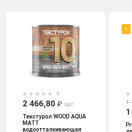
%
0
2 466,80
1 
₽
/шт.
1
Текстурол WOOD AQUA
MATT
Pr
водоотталкивающая
д