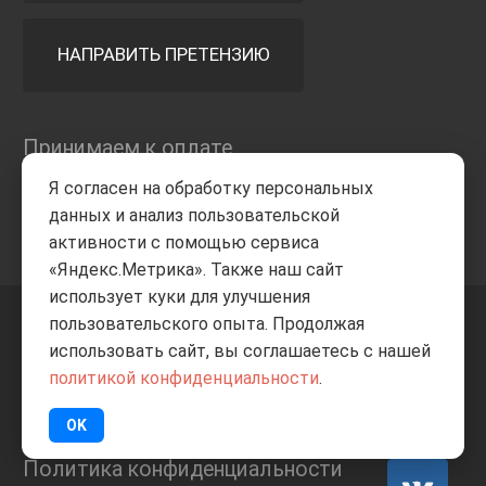
НАПРАВИТЬ ПРЕТЕНЗИЮ
Принимаем к оплате
Я согласен на обработку персональных
данных и анализ пользовательской
активности с помощью сервиса
«Яндекс.Метрика». Также наш сайт
использует куки для улучшения
пользовательского опыта. Продолжая
+7 8332
205-805
ВВЕРХ
использовать сайт, вы соглашаетесь с нашей
политикой конфиденциальности
.
© Все права защищены
ИП Баранов А.С. 2026
OK
Политика конфиденциальности