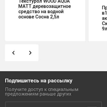
Текстурол WOOD AQUA
MATT деревозащитное
П
средство на водной
в1
основе Сосна 2,5л
ак
С
9
Подпишитесь на рассылку
Получите доступ к специальным
предложениям раньше
других