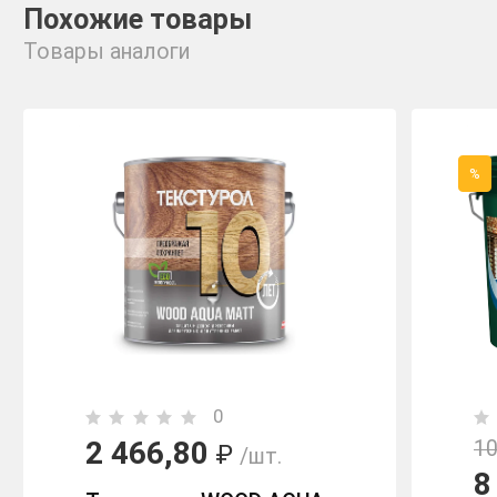
Похожие товары
Товары аналоги
%
0
2 466,80
10
₽
/шт.
8