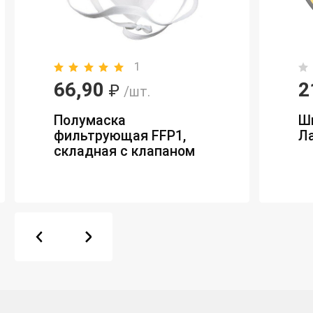
1
66,90
2
₽
/шт.
Полумаска
Ш
фильтрующая FFP1,
Ла
складная с клапаном