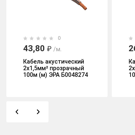
0
43,80
2
₽
/м.
Кабель акустический
К
2х1,5мм² прозрачный
2
100м (м) ЭРА Б0048274
10