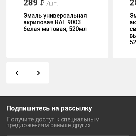
289
2
₽
/шт.
Эмаль универсальная
Э
акриловая RAL 9003
ак
белая матовая, 520мл
с
в
5
Подпишитесь на рассылку
Получите доступ к специальным
предложениям раньше
других