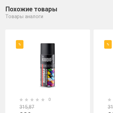
Похожие товары
Товары аналоги
%
%
0
315,87
31