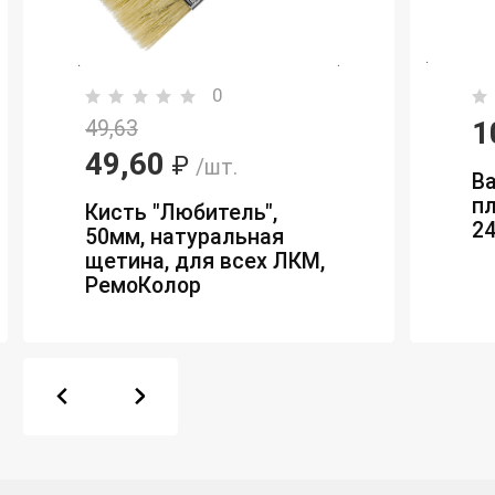
0
1
49,63
49,60
₽
/шт.
Ва
п
Кисть "Любитель",
2
50мм, натуральная
щетина, для всех ЛКМ,
РемоКолор