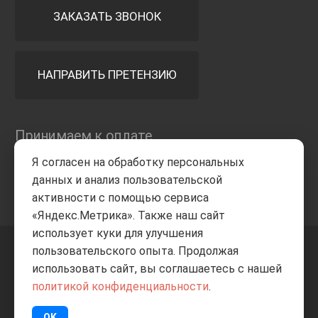
ЗАКАЗАТЬ ЗВОНОК
НАПРАВИТЬ ПРЕТЕНЗИЮ
Принимаем к оплате
Я согласен на обработку персональных
данных и анализ пользовательской
активности с помощью сервиса
«Яндекс.Метрика». Также наш сайт
использует куки для улучшения
пользовательского опыта. Продолжая
+7 8332
205-805
ВВЕРХ
использовать сайт, вы соглашаетесь с нашей
политикой конфиденциальности
.
© Все права защищены
ИП Баранов А.С. 2026
OK